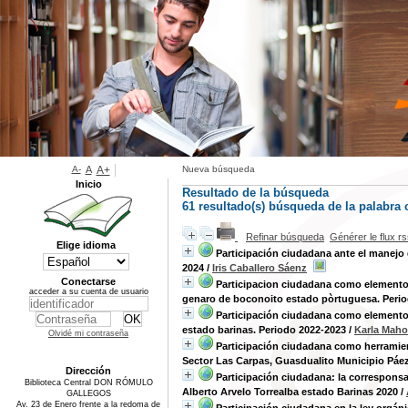
A-
A
A+
Nueva búsqueda
Inicio
Resultado de la búsqueda
61 resultado(s) búsqueda de la palabra
Refinar búsqueda
Générer le flux r
Elige idioma
Participación ciudadana ante el manejo 
2024
/
Iris Caballero Sáenz
Conectarse
Participacion ciudadana como elemento 
acceder a su cuenta de usuario
genaro de boconoito estado pòrtuguesa. Peri
Participación ciudadana como elemento 
estado barinas. Periodo 2022-2023
/
Karla Maho
Olvidé mi contraseña
Participación ciudadana como herramien
Sector Las Carpas, Guasdualito Municipio Páe
Dirección
Participación ciudadana: la corresponsa
Biblioteca Central DON RÓMULO
Alberto Arvelo Torrealba estado Barinas 2020
/
GALLEGOS
Av. 23 de Enero frente a la redoma de