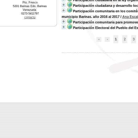
Participación ciudadana en la ley orgán
Pto. Fresco
Participación ciudadana y desarrollo lo
5201 Barinas Edo. Barinas
Venezuela
Participación comunitaria en los comité
0273-5411797
municipio Barinas. año 2016 al 2017
/
Ana Esca
contacto
Participación comunitaria para promover
Participación Electoral del Pueblo del 
1
2
3