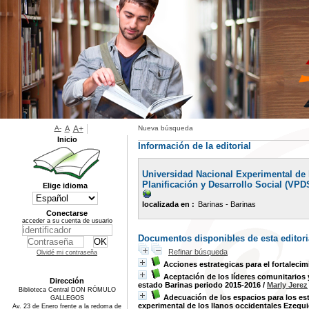
A-
A
A+
Nueva búsqueda
Inicio
Información de la editorial
Universidad Nacional Experimental de 
Planificación y Desarrollo Social (VPD
Elige idioma
localizada en :
Barinas - Barinas
Conectarse
acceder a su cuenta de usuario
Documentos disponibles de esta editori
Refinar búsqueda
Olvidé mi contraseña
Acciones estrategicas para el fortalecim
Aceptación de los líderes comunitarios 
Dirección
estado Barinas periodo 2015-2016
/
Marly Jerez
Biblioteca Central DON RÓMULO
Adecuación de los espacios para los est
GALLEGOS
experimental de los llanos occidentales Ezequ
Av. 23 de Enero frente a la redoma de