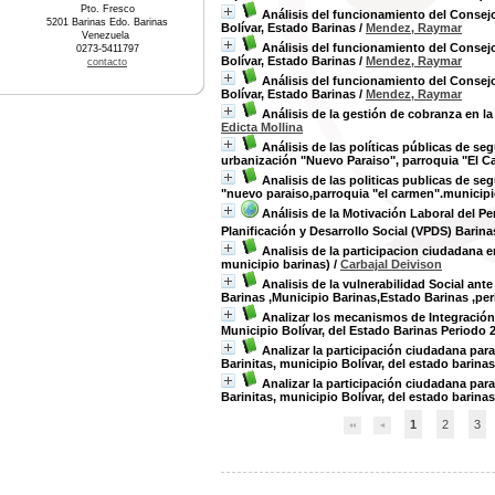
Pto. Fresco
Análisis del funcionamiento del Consej
5201 Barinas Edo. Barinas
Bolívar, Estado Barinas
/
Mendez, Raymar
Venezuela
Análisis del funcionamiento del Consej
0273-5411797
Bolívar, Estado Barinas
/
Mendez, Raymar
contacto
Análisis del funcionamiento del Consej
Bolívar, Estado Barinas
/
Mendez, Raymar
Análisis de la gestión de cobranza en la
Edicta Mollina
Análisis de las políticas públicas de seg
urbanización "Nuevo Paraiso", parroquia "El Ca
Analisis de las politicas publicas de se
"nuevo paraiso,parroquia "el carmen".municipio
Análisis de la Motivación Laboral del Pe
Planificación y Desarrollo Social (VPDS) Barin
Analisis de la participacion ciudadana 
municipio barinas)
/
Carbajal Deivison
Analisis de la vulnerabilidad Social ant
Barinas ,Municipio Barinas,Estado Barinas ,pe
Analizar los mecanismos de Integración 
Municipio Bolívar, del Estado Barinas Periodo 
Analizar la participación ciudadana par
Barinitas, municipio Bolívar, del estado barinas
Analizar la participación ciudadana par
Barinitas, municipio Bolívar, del estado barinas
1
2
3