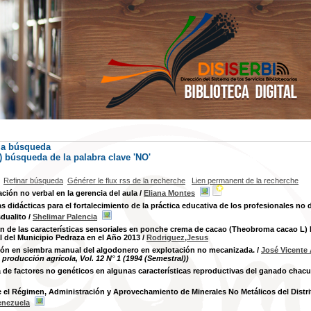
la búsqueda
) búsqueda de la palabra clave 'NO'
Refinar búsqueda
Générer le flux rss de la recherche
Lien permanent de la recherche
ión no verbal en la gerencia del aula
/
Eliana Montes
as didácticas para el fortalecimiento de la práctica educativa de los profesionales no
dualito
/
Shelimar Palencia
n de las características sensoriales en ponche crema de cacao (Theobroma cacao L)
 del Municipio Pedraza en el Año 2013
/
Rodriguez,Jesus
ción en siembra manual del algodonero en explotación no mecanizada.
/
José Vicente
 producción agrícola, Vol. 12 N° 1 (1994 (Semestral))
a de factores no genéticos en algunas características reproductivas del ganado chac
 el Régimen, Administración y Aprovechamiento de Minerales No Metálicos del Distri
enezuela