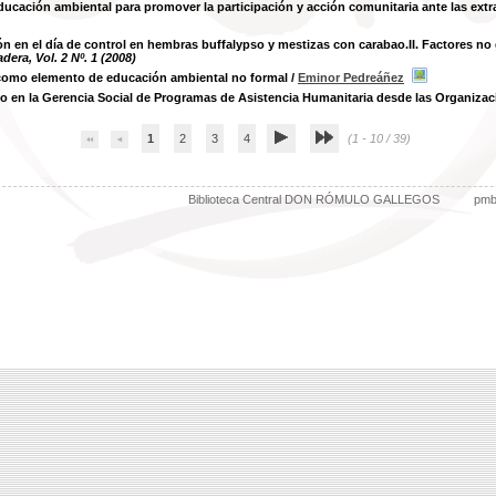
ducación ambiental para promover la participación y acción comunitaria ante las extr
n en el día de control en hembras buffalypso y mestizas con carabao.II. Factores no 
era, Vol. 2 Nº. 1 (2008)
como elemento de educación ambiental no formal
/
Eminor Pedreáñez
jo en la Gerencia Social de Programas de Asistencia Humanitaria desde las Organiz
1
2
3
4
(1 - 10 / 39)
Biblioteca Central DON RÓMULO GALLEGOS
pm