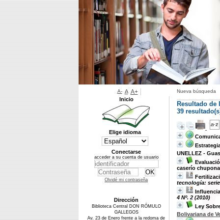
A-
A
A+
Nueva búsqueda
Inicio
Resultado de 
39 resultado(s
Elige idioma
Comunicac
Estrategi
Conectarse
UNELLEZ - Guas
acceder a su cuenta de usuario
Evaluació
caserío chuponal
Fertiliza
Olvidé mi contraseña
tecnología: serie
Influenci
4 Nº. 2 (2010)
Dirección
Ley Sobre
Biblioteca Central DON RÓMULO
GALLEGOS
Bolivariana de V
Av. 23 de Enero frente a la redoma de