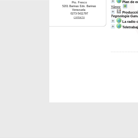
Plan de e
Pto. Fresco
5201 Barinas Edo. Barinas
Yánez
Venezuela
Producció
0273-5411797
Tegnologìa Ganad
contacto
La radio 
Teletraba