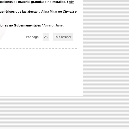
acciones de material granulado no metálico.
/
Aly
genéticos que las afectan
/
Alina Mitat
en Ciencia y
aciones no Gubernamentales
/
Amaro, Janet
Par page :
25
Tout afficher
b