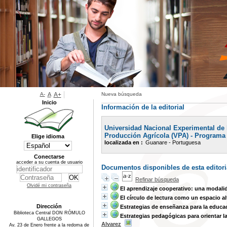
A-
A
A+
Nueva búsqueda
Inicio
Información de la editorial
Universidad Nacional Experimental de 
Producción Agrícola (VPA) - Programa 
Elige idioma
localizada en :
Guanare - Portuguesa
Conectarse
acceder a su cuenta de usuario
Documentos disponibles de esta editori
Refinar búsqueda
Olvidé mi contraseña
El aprendizaje cooperativo: una modali
El círculo de lectura como un espacio al
Dirección
Estrategias de enseñanza para la educac
Biblioteca Central DON RÓMULO
Estrategias pedagógicas para orientar l
GALLEGOS
Alvarez
Av. 23 de Enero frente a la redoma de