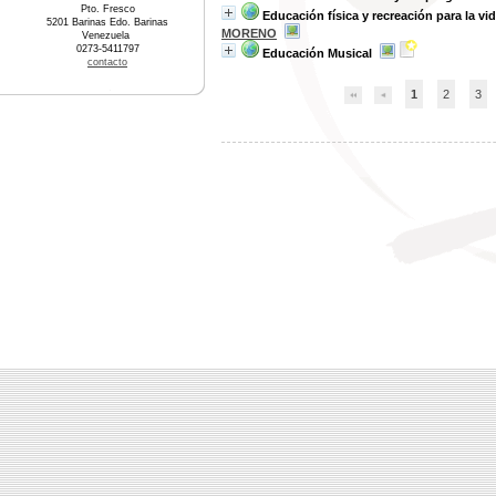
Pto. Fresco
Educación física y recreación para la vi
5201 Barinas Edo. Barinas
MORENO
Venezuela
0273-5411797
Educación Musical
contacto
1
2
3