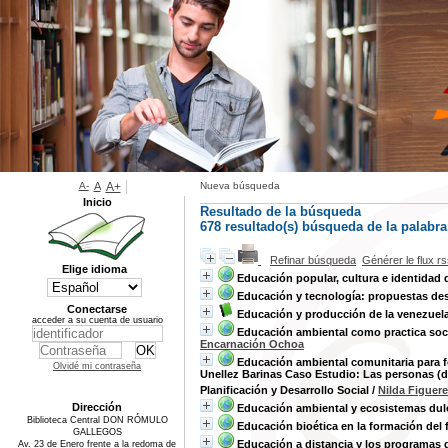
A-
A
A+
Nueva búsqueda
Inicio
Resultado de la búsqueda
678 resultado(s) búsqueda de la palabr
Refinar búsqueda
Générer le flux r
Elige idioma
Educación popular, cultura e identidad 
Educación y tecnología: propuestas desd
Conectarse
Educación y producción de la venezuela
acceder a su cuenta de usuario
Educación ambiental como practica soci
Encarnación Ochoa
Educación ambiental comunitaria para for
Olvidé mi contraseña
Unellez Barinas Caso Estudio: Las personas (do
Planificación y Desarrollo Social
/
Nilda Figuer
Dirección
Educación ambiental y ecosistemas dul
Biblioteca Central DON RÓMULO
Educación bioética en la formación del
GALLEGOS
Educación a distancia y los programas 
Av. 23 de Enero frente a la redoma de