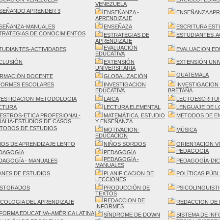
VENEZUELA
SEÑANDO APRENDER 3
ENSEÑANZA -
ENSEÑANZA APR
APRENDIZAJE
SEÑANZA-MANUALES
ENSEÑAZA
ESCRITURA EST
TRATEGIAS DE CONOCIMIENTOS
ESTRATEGIAS DE
ESTUDIANTES-A
APRENDIZAJE
EVALUACIÓN
TUDIANTES-ACTIVIDADES
EVALUACION ED
EDUCATIVA
CLUSIÓN
EXTENSIÓN
EXTENSIÓN UNI
UNIVERSITARIA
GUATEMALA
RMACIÓN DOCENTE
GLOBALIZACIÓN
FORMES ESCOLARES
INVESTIGACION
INVESTIGACION
EDUCATIVA
BRETAÑA
VESTIGACION-METODOLOGIA
LAICA
LECTOESCRITU
CTURA
LECTURA ELEMENTAL
LENGUAJE DE L
ESTROS-ETICA PROFESIONAL-
MATEMÁTICA, ESTUDIO
METODOS DE E
ALIA-ESTUDIOS DE CASOS
Y ENSEÑANZA
TODOS DE ESTUDIOS
MOTIVACION-
MÚSICA
EDUCACION
ÑOS DE APRENDIZAJE LENTO
NIÑOS SORDOS
ORIENTACION 
PEDAGOGÍA
DAGOGÍA
PEDAGOGÍA
PEDAGOGÍA -
DAGOGÍA - MANUALES
PEDAGOGÍA-DI
MANUALES
ANES DE ESTUDIOS
PLANIFICACION DE
POLÍTICAS PÚBL
LECCIONES
STGRADOS
PRODUCCIÓN DE
PSICOLINGUIST
TEXTOS
REDACCION DE
ICOLOGIA DEL APRENDIZAJE
REDACCION DE 
INFORMES
FORMA EDUCATIVA-AMÉRICA LATINA
SÍNDROME DE DOWN
SISTEMA DE IN