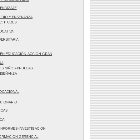
ENDIZAJE
UDIO Y ENSEÑANZA
CTITUDES
UCATIVA
VERSITARIA
 EN EDUCACIÓN-ACCION-GRAN
RA
OS NIÑOS-PRUEBAS
NSEÑANZA
VOCACIONAL
CCIONARIO
ICAS
ICA
INFORMES-INVESTIGACION
FORMACION GERENCIAL