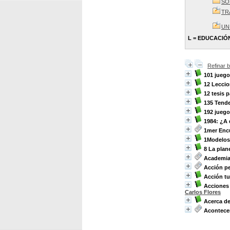
SO
TR
UN
L = EDUCACIÓ
Refinar 
101 juego
12 Leccio
12 tesis 
135 Tende
192 jueg
1984: ¿A
1mer Enc
1Modelos 
8 La plan
Academi
Acción p
Acción tu
Acciones 
Carlos Flores
Acerca de
Acontece