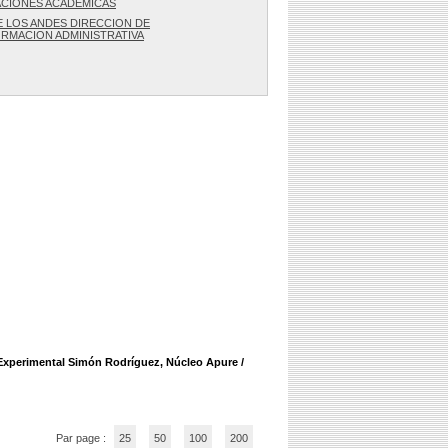
TACIONES ACADÉMICAS
E LOS ANDES DIRECCION DE
ORMACION ADMINISTRATIVA
l Experimental Simón Rodríguez, Núcleo Apure
/
Par page :
25
50
100
200