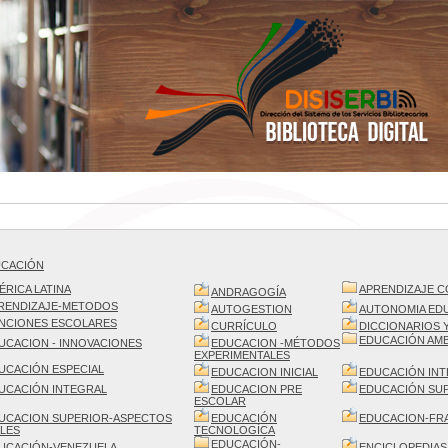
UCACIÓN
ÉRICA LATINA
APRENDIZAJE 
ANDRAGOGÍA
RENDIZAJE-METODOS
AUTOGESTION
AUTONOMIA EDU
NCIONES ESCOLARES
CURRÍCULO
DICCIONARIOS 
EDUCACIÓN AMB
UCACION - INNOVACIONES
EDUCACION -MÉTODOS
EXPERIMENTALES
UCACIÓN ESPECIAL
EDUCACION INICIAL
EDUCACIÓN IN
UCACIÓN INTEGRAL
EDUCACION PRE
EDUCACIÓN SU
ESCOLAR
UCACION SUPERIOR-ASPECTOS
EDUCACIÓN
EDUCACION-FR
LES
TECNOLOGÍCA
EDUCACIÓN-
UCACIÓN-VENEZUELA
ENCICLOPEDIAS