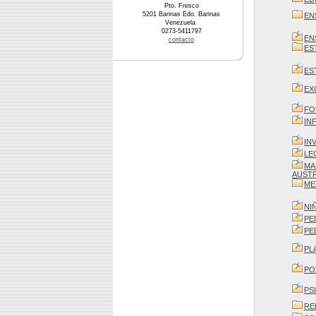
Pto. Fresco
5201 Barinas Edo. Barinas
EN
Venezuela
0273-5411797
EN
contacto
ES
ES
EX
FO
IN
IN
LE
MA
AUSTR
ME
NI
PE
PE
PL
PO
PS
RE