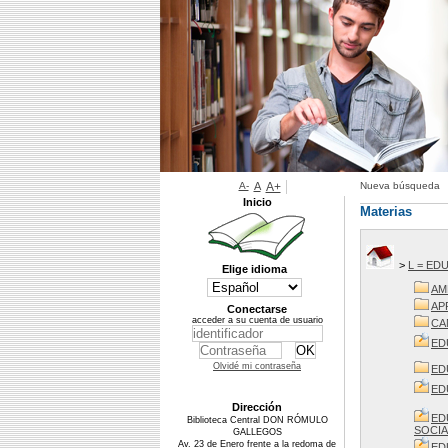
A-
A
A+
Nueva búsqueda
Inicio
Materias
>
L = ED
Elige idioma
AM
AP
Conectarse
acceder a su cuenta de usuario
CA
ED
Olvidé mi contraseña
ED
ED
Dirección
ED
Biblioteca Central DON RÓMULO
SOCIA
GALLEGOS
Av. 23 de Enero frente a la redoma de
ED