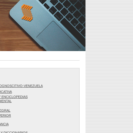
COGNOSCITIVO-VENEZUELA
CATIVA
Y ENCICLOPEDIAS
IENTAL
TEGRAL
PERIOR
ANCIA
 Y DICCIONARIOS