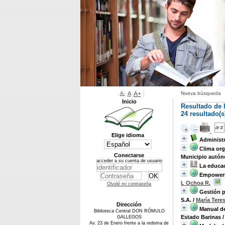
A-
A
A+
Nueva búsqueda
Inicio
Resultado de 
24 resultado(
Elige idioma
Administ
Clima org
Conectarse
Municipio autón
acceder a su cuenta de usuario
La educac
Empowerme
L Ochoa R.
Olvidé mi contraseña
Gestión p
S.A.
/
María Tere
Dirección
Manual de
Biblioteca Central DON RÓMULO
Estado Barinas
GALLEGOS
Av. 23 de Enero frente a la redoma de