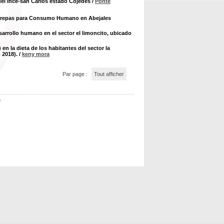
del Ince-san Carlos estado Cojedes
/
Ponte
e Arepas para Consumo Humano en Abejales
arrollo humano en el sector el limoncito, ubicado
n la dieta de los habitantes del sector la
 2018).
/
keny mora
Par page :
Tout afficher
b