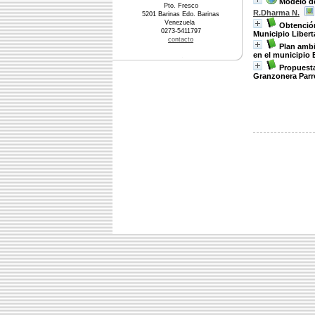
Modelo de
Pto. Fresco
R.Dharma N.
5201 Barinas Edo. Barinas
Venezuela
Obtenció
0273-5411797
Municipio Libert
contacto
Plan ambi
en el municipio 
Propuesta
Granzonera Parr