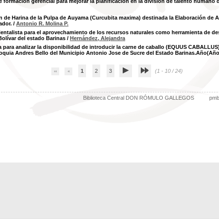
 formación gerencial para mejorar la planificación en la división de talento humano 
n de Harina de la Pulpa de Auyama (Curcubita maxima) destinada la Elaboración d
ador.
/
Antonio R. Molina P.
entalista para el aprovechamiento de los recursos naturales como herramienta de des
Bolívar del estado Barinas
/
Hernández, Alejandra
 para analizar la disponibilidad de introducir la carne de caballo (EQUUS CABALLUS) e
oquia Andres Bello del Municipio Antonio Jose de Sucre del Estado Barinas.Año(Año
1
2
3
(1 - 10 / 24)
Biblioteca Central DON RÓMULO GALLEGOS
pm