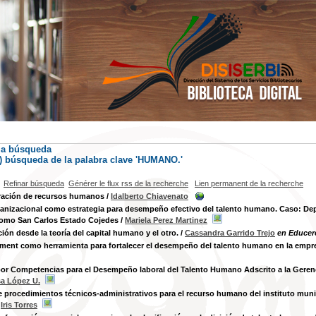
la búsqueda
s) búsqueda de la palabra clave 'HUMANO.'
Refinar búsqueda
Générer le flux rss de la recherche
Lien permanent de la recherche
ración de recursos humanos
/
Idalberto Chiavenato
anizacional como estrategia para desempeño efectivo del talento humano. Caso: Depa
omo San Carlos Estado Cojedes
/
Mariela Perez Martinez
ión desde la teoría del capital humano y el otro.
/
Cassandra Garrido Trejo
en Educere
nt como herramienta para fortalecer el desempeño del talento humano en la empre
or Competencias para el Desempeño laboral del Talento Humano Adscrito a la Gerenc
sa López U.
 procedimientos técnicos-administrativos para el recurso humano del instituto muni
/
Iris Torres