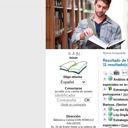
A-
A
A+
Nueva búsqueda
Inicio
Resultado de 
11 resultado(
Elige idioma
Análisis 
especiales en la
Conectarse
Estrategi
acceder a su cuenta de usuario
portuguesa
/
Jor
Incidenci
Barinas. (Sector c
Olvidé mi contraseña
Ley del E
Ley Orgán
Dirección
Estrategi
Biblioteca Central DON RÓMULO
GALLEGOS
especiales
/
Dian
Av. 23 de Enero frente a la redoma de