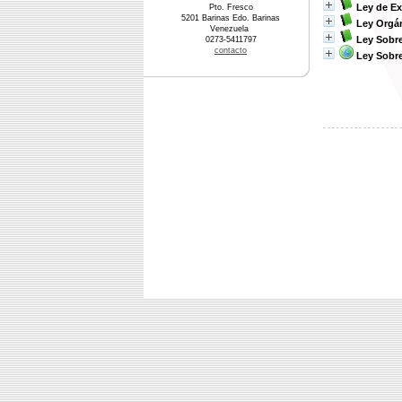
Ley de Ex
Pto. Fresco
5201 Barinas Edo. Barinas
Ley Orgá
Venezuela
Ley Sobr
0273-5411797
contacto
Ley Sobr