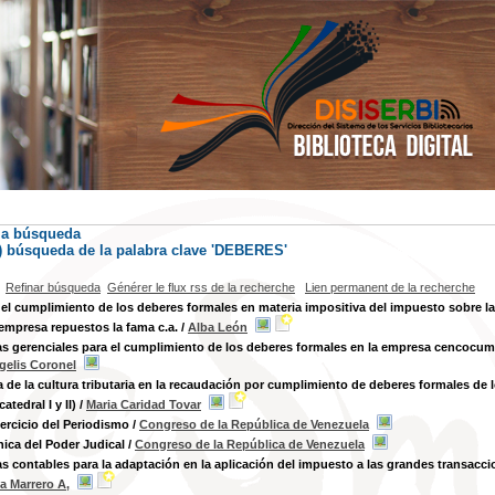
la búsqueda
s) búsqueda de la palabra clave 'DEBERES'
Refinar búsqueda
Générer le flux rss de la recherche
Lien permanent de la recherche
del cumplimiento de los deberes formales en materia impositiva del impuesto sobre la
 empresa repuestos la fama c.a.
/
Alba León
as gerenciales para el cumplimiento de los deberes formales en la empresa cencocum
gelis Coronel
a de la cultura tributaria en la recaudación por cumplimiento de deberes formales de 
atedral I y II)
/
Maria Caridad Tovar
jercicio del Periodismo
/
Congreso de la República de Venezuela
ica del Poder Judical
/
Congreso de la República de Venezuela
as contables para la adaptación en la aplicación del impuesto a las grandes transacci
a Marrero A,