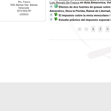
Pto. Fresco
Luis Renato De Franca
en Acta Amazonica, Vol.
5201 Barinas Edo. Barinas
Efectos de dos fuentes de grasas sobre
Venezuela
Almendros, finca la Florida, Ramal de Libertad
0273-5411797
contacto
El impuesto sobre la renta venezolano
/
Estudio práctico del impuesto especial 
1
2
3