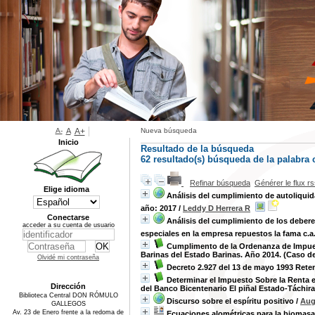
A-
A
A+
Nueva búsqueda
Inicio
Resultado de la búsqueda
62 resultado(s) búsqueda de la palabra
Refinar búsqueda
Générer le flux r
Elige idioma
Análisis del cumplimiento de autoliquid
año: 2017
/
Leddy D Herrera R
Conectarse
Análisis del cumplimiento de los debere
acceder a su cuenta de usuario
especiales en la empresa repuestos la fama c.a
Cumplimento de la Ordenanza de Impues
Barinas del Estado Barinas. Año 2014. (Caso d
Olvidé mi contraseña
Decreto 2.927 del 13 de mayo 1993 Rete
Determinar el Impuesto Sobre la Renta 
Dirección
del Banco Bicentenario El piñal Estado-Táchira
Biblioteca Central DON RÓMULO
Discurso sobre el espíritu positivo
/
Aug
GALLEGOS
Av. 23 de Enero frente a la redoma de
Ecuaciones alométricas para la biomasa