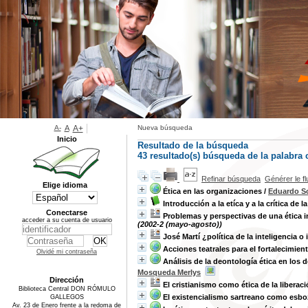
A-
A
A+
Nueva búsqueda
Inicio
Resultado de la búsqueda
43 resultado(s) búsqueda de la palabra 
Refinar búsqueda
Générer le f
Elige idioma
Ética en las organizaciones
/
Eduardo S
Introducción a la etíca y a la crítica de l
Conectarse
Problemas y perspectivas de una ética in
acceder a su cuenta de usuario
(2002-2 (mayo-agosto))
José Martí ¿política de la inteligencia o 
Acciones teatrales para el fortalecimien
Olvidé mi contraseña
Análisis de la deontología ética en los 
Mosqueda Merlys
Dirección
El cristianismo como ética de la liberac
Biblioteca Central DON RÓMULO
El existencialismo sartreano como esbo
GALLEGOS
Av. 23 de Enero frente a la redoma de