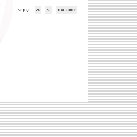
Par page :
25
50
Tout afficher
b