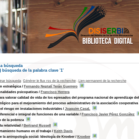
la búsqueda
) búsqueda de la palabra clave '1'
inar búsqueda
Générer le flux rss de la recherche
Lien permanent de la recherche
n estratégica
/
Fernando Neptalí Terán Guerrero
nalidades psicopaticas
/
Francisco Herrera
ra valorar calidad de vida de los egresados del programa nacional de aprendizaje del
atégico para el mejoramiento del proceso administrativo de la asociación cooperativa 
del riesgo en instalaciones industriales
/
Joaquim CasaL
iferencial e integral de funciones de una variable
/
Francisco Javier Pérez González
n de la pobreza
la relatividad
/
Bertrand Russell
rtamiento humano en el trabajo
/
Keith Davis
de la antropología social: Ideología de Kroeber
/
Kroeber