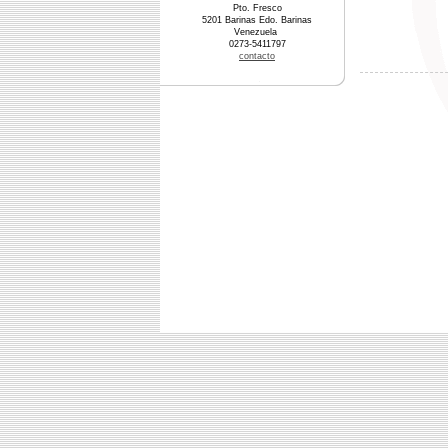
Pto. Fresco
5201 Barinas Edo. Barinas
Venezuela
0273-5411797
contacto