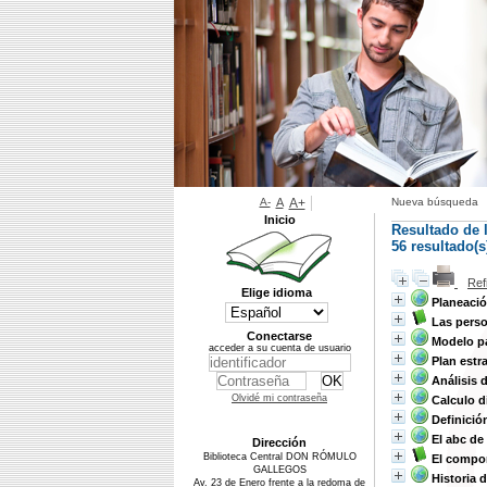
A-
A
A+
Nueva búsqueda
Inicio
Resultado de 
56 resultado(s
Ref
Elige idioma
Planeació
Las perso
Conectarse
Modelo pa
acceder a su cuenta de usuario
Plan estr
Análisis 
Olvidé mi contraseña
Calculo d
Definició
El abc de 
Dirección
Biblioteca Central DON RÓMULO
El compo
GALLEGOS
Historia 
Av. 23 de Enero frente a la redoma de