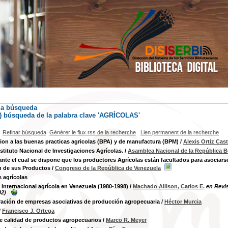
la búsqueda
s) búsqueda de la palabra clave 'AGRÍCOLAS'
Refinar búsqueda
Générer le flux rss de la recherche
Lien permanent de la recherche
ion a las buenas practicas agricolas (BPA) y de manufactura (BPM)
/
Alexis Ortiz Cast
nstituto Nacional de Investigaciones Agrícolas.
/
Asamblea Nacional de la República B
nte el cual se dispone que los productores Agrícolas están facultados para asociars
n de sus Productos
/
Congreso de la República de Venezuela
s agrícolas
internacional agrícola en Venezuela (1980-1998)
/
Machado Allison, Carlos E.
en Revis
02)
ación de empresas asociativas de producción agropecuaria
/
Héctor Murcia
/
Francisco J. Ortega
e calidad de productos agropecuarios
/
Marco R. Meyer