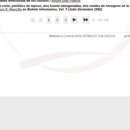
des infecciosas de los cultivos
/
Arturo Díaz Franco
 corte, periódos de reposo, dos fuente nitrogenadas, tres niveles de nitrogeno en l
uis E. Mancilla
en Boletin Informativo, Vol. 7 (Julio-Diciembre 1992)
1
2
3
(1 - 10 / 23)
Biblioteca Central DON RÓMULO GALLEGOS
pm