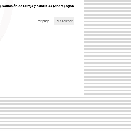
a producción de forraje y semilla de (Andropogon
Par page :
Tout afficher
b