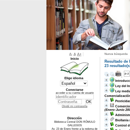
A-
A
A+
Nueva búsqueda
Inicio
Resultado de 
23 resultado(
Elige idioma
Introducc
Ley del I
Conectarse
Ley media
acceder a su cuenta de usuario
Comercializació
Pesticida
Comercio 
Olvidé mi contraseña
(Enero-Junio 20
Administr
Dirección
Biollania
Biblioteca Central DON RÓMULO
Control d
GALLEGOS
Av. 23 de Enero frente a la redoma de