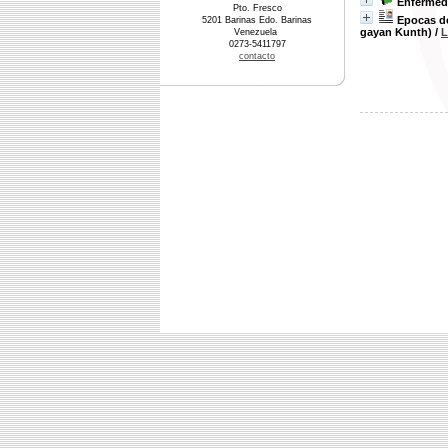
Enfermeda
Pto. Fresco
Epocas de
5201 Barinas Edo. Barinas
gayan Kunth)
/
L
Venezuela
0273-5411797
contacto