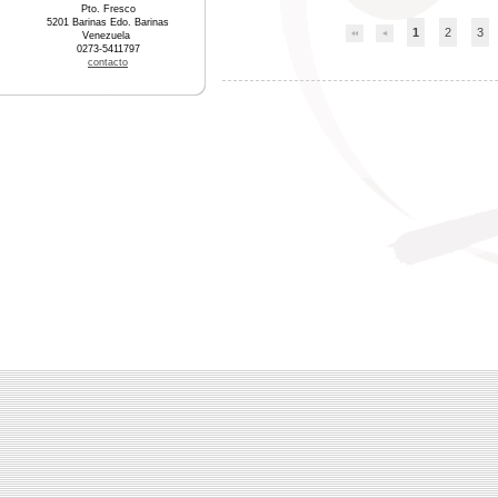
Pto. Fresco
5201 Barinas Edo. Barinas
1
2
3
Venezuela
0273-5411797
contacto