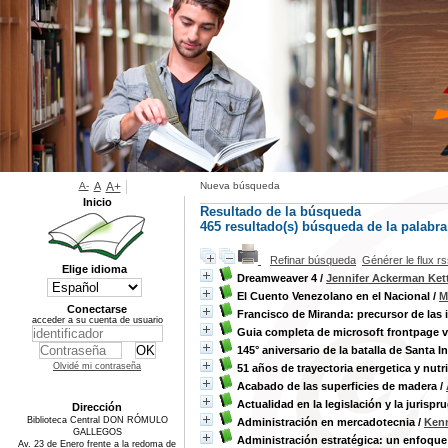
A-
A
A+
Nueva búsqueda
Inicio
Resultado de la búsqueda
465 resultado(s) búsqueda de la palabra 
Refinar búsqueda
Générer le flux r
Elige idioma
Dreamweaver 4
/
Jennifer Ackerman Kett
El Cuento Venezolano en el Nacional
/
M
Conectarse
Francisco de Miranda: precursor de las
acceder a su cuenta de usuario
Guia completa de microsoft frontpage v
145° aniversario de la batalla de Santa I
Olvidé mi contraseña
51 años de trayectoria energetica y nutr
Acabado de las superficies de madera
/
Actualidad en la legislación y la jurispr
Dirección
Biblioteca Central DON RÓMULO
Administración en mercadotecnia
/
Kenn
GALLEGOS
Administración estratégica: un enfoque
Av. 23 de Enero frente a la redoma de