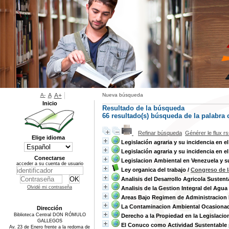
A-
A
A+
Nueva búsqueda
Inicio
Resultado de la búsqueda
66 resultado(s) búsqueda de la palabra c
Refinar búsqueda
Générer le flux r
Elige idioma
Legislación agraria y su incidencia en e
Legislación agraria y su incidencia en e
Conectarse
Legislacion Ambiental en Venezuela y s
acceder a su cuenta de usuario
Ley organica del trabajo
/
Congreso de l
Analisis del Desarrollo Agricola Susten
Olvidé mi contraseña
Analisis de la Gestion Integral del Ag
Areas Bajo Regimen de Administracion E
La Contaminacion Ambiental Ocasionad
Dirección
Biblioteca Central DON RÓMULO
Derecho a la Propiedad en la Legislacio
GALLEGOS
El Conuco como Actividad Sustentable p
Av. 23 de Enero frente a la redoma de