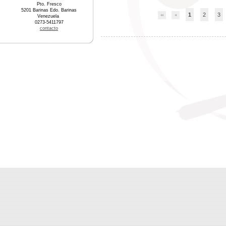
Pto. Fresco
5201 Barinas Edo. Barinas
1
2
3
Venezuela
0273-5411797
contacto