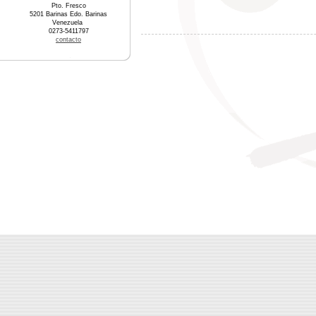
Pto. Fresco
5201 Barinas Edo. Barinas
Venezuela
0273-5411797
contacto