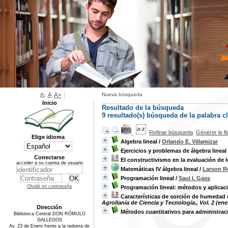
A-
A
A+
Nueva búsqueda
Inicio
Resultado de la búsqueda
9 resultado(s) búsqueda de la palabra c
Refinar búsqueda
Générer le f
Elige idioma
Algebra lineal
/
Orlando E. Villamizar
Ejercicios y problemas de álgebra lineal
Conectarse
El constructivismo en la evaluación de l
acceder a su cuenta de usuario
Matemáticas IV álgebra lineal
/
Larson R
Programación lineal
/
Saul I. Gass
Olvidé mi contraseña
Programación lineal: métodos y aplicac
Características de sorción de humedad d
Agrollanía de Ciencia y Tecnología., Vol. 2 (ene
Dirección
Métodos cuantitativos para administrac
Biblioteca Central DON RÓMULO
GALLEGOS
Av. 23 de Enero frente a la redoma de