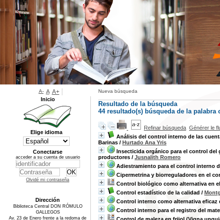
A-
A
A+
Nueva búsqueda
Inicio
Resultado de la búsqueda
44 resultado(s) búsqueda de la palabra
Refinar búsqueda
Générer le f
Elige idioma
Análisis del control interno de las cue
Barinas
/
Hurtado Ana Yris
Insecticida orgánico para el control d
Conectarse
productores
/
Jusnalith Romero
acceder a su cuenta de usuario
Adiestramiento para el control interno 
Cipermetrina y biorreguladores en el co
Olvidé mi contraseña
Control biológico como alternativa en e
Control estadístico de la calidad
/
Montg
Dirección
Control interno como alternativa eficaz 
Biblioteca Central DON RÓMULO
Control interno para el registro del ma
GALLEGOS
Av. 23 de Enero frente a la redoma de
Control de maleza en frijol (Vigna ungui