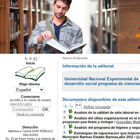
A-
A
A+
Nueva búsqueda
Inicio
Información de la editorial
Universidad Nacional Experimental de 
desarrollo social programa de ciencia
Elige idioma
Conectarse
Documentos disponibles de esta editori
acceder a su cuenta de usuario
Refinar búsqueda
Analisis de la calidad de vida laboral e
Olvidé mi contraseña
Analisis del clima organizacional en el 
propuesto poe litwin y stringer
/
González Wui
Dirección
Analisis del programa de higiene y segu
Biblioteca Central DON RÓMULO
Estrategias de capacitacion que mejoren
GALLEGOS
Municipio Barinas Estado Barinas,año 2011
/
Bo
Av. 23 de Enero frente a la redoma de