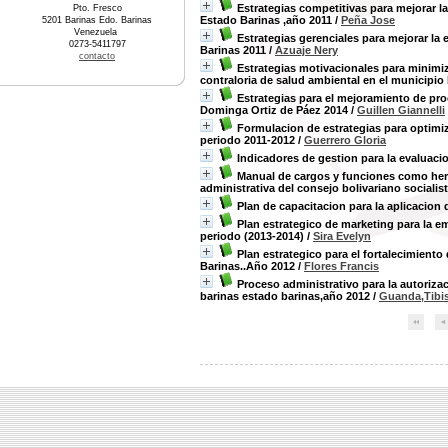
Estrategias competitivas para mejorar la
Pto. Fresco
Estado Barinas ,año 2011
/
Peña Jose
5201 Barinas Edo. Barinas
Venezuela
Estrategias gerenciales para mejorar la
0273-5411797
Barinas 2011
/
Azuaje Nery
contacto
Estrategias motivacionales para minimiz
contraloria de salud ambiental en el municipio
Estrategias para el mejoramiento de pro
Dominga Ortiz de Páez 2014
/
Guillen Giannelli
Formulacion de estrategias para optimiz
periodo 2011-2012
/
Guerrero Gloria
Indicadores de gestion para la evalua
Manual de cargos y funciones como herr
administrativa del consejo bolivariano sociali
Plan de capacitacion para la aplicacion
Plan estrategico de marketing para la e
periodo (2013-2014)
/
Sira Evelyn
Plan estrategico para el fortalecimiento
Barinas..Año 2012
/
Flores Francis
Proceso administrativo para la autoriza
barinas estado barinas,año 2012
/
Guanda,Tibi