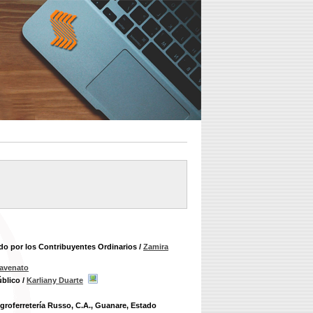
ado por los Contribuyentes Ordinarios
/
Zamira
iavenato
úblico
/
Karliany Duarte
groferretería Russo, C.A., Guanare, Estado