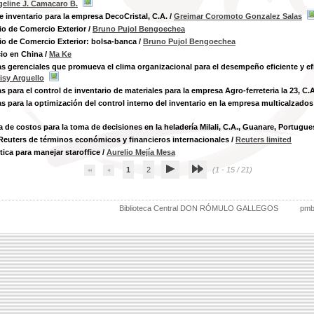
eline J. Camacaro B.
e inventario para la empresa DecoCristal, C.A.
/
Greimar Coromoto Gonzalez Salas
io de Comercio Exterior
/
Bruno Pujol Bengoechea
io de Comercio Exterior: bolsa-banca
/
Bruno Pujol Bengoechea
io en China
/
Ma Ke
as gerenciales que promueva el clima organizacional para el desempeño eficiente y efi
isy Arguello
as para el control de inventario de materiales para la empresa Agro-ferreteria la 23, 
as para la optimización del control interno del inventario en la empresa multicalza
a de costos para la toma de decisiones en la heladería Milali, C.A., Guanare, Portugue
Reuters de términos económicos y financieros internacionales
/
Reuters limited
tica para manejar staroffice
/
Aurelio Mejía Mesa
1
2
(1 - 15 / 21)
Biblioteca Central DON RÓMULO GALLEGOS
pm