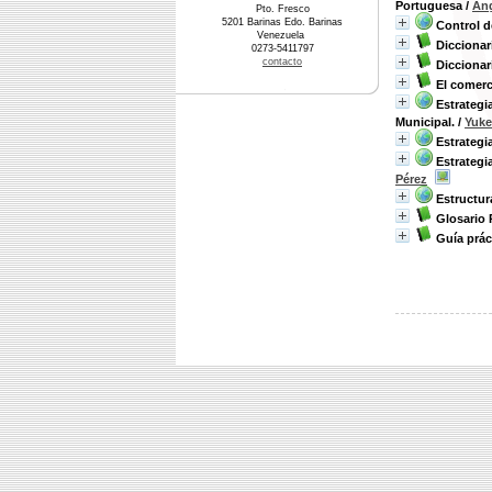
Portuguesa
/
Ang
Pto. Fresco
5201 Barinas Edo. Barinas
Control d
Venezuela
Diccionar
0273-5411797
contacto
Diccionar
El comerc
Estrategi
Municipal.
/
Yuke
Estrategi
Estrategi
Pérez
Estructur
Glosario 
Guía prác