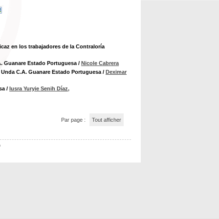
caz en los trabajadores de la Contraloría
C.A. Guanare Estado Portuguesa
/
Nicole Cabrera
dos Unda C.A. Guanare Estado Portuguesa
/
Deximar
sa
/
Iusra Yuryie Senih Díaz,
Par page :
Tout afficher
b