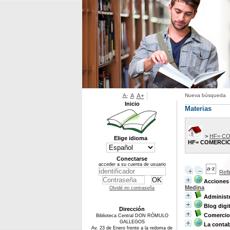
A-
A
A+
Nueva búsqueda
Inicio
Materias
>
HF= C
Elige idioma
HF= COMERCI
Conectarse
acceder a su cuenta de usuario
Ref
Acciones 
Medina
Olvidé mi contraseña
Administr
Blog digi
Dirección
Comercio 
Biblioteca Central DON RÓMULO
GALLEGOS
La contab
Av. 23 de Enero frente a la redoma de