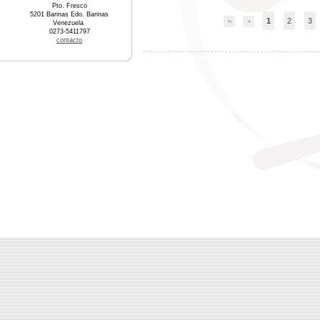
Pto. Fresco
5201 Barinas Edo. Barinas
1
2
3
Venezuela
0273-5411797
contacto