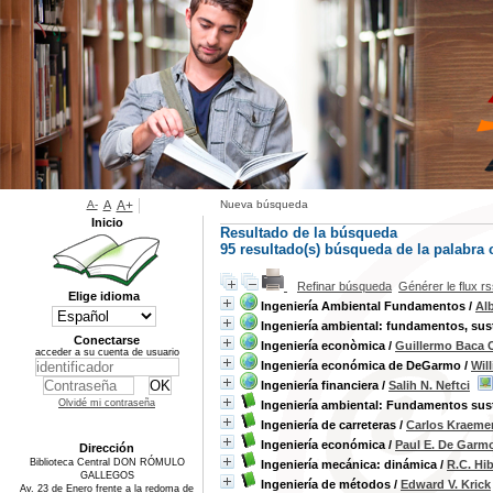
A-
A
A+
Nueva búsqueda
Inicio
Resultado de la búsqueda
95 resultado(s) búsqueda de la palabra 
Refinar búsqueda
Générer le flux r
Elige idioma
Ingeniería Ambiental Fundamentos
/
Al
Ingeniería ambiental: fundamentos, sus
Conectarse
Ingeniería econòmica
/
Guillermo Baca 
acceder a su cuenta de usuario
Ingeniería económica de DeGarmo
/
Wil
Ingeniería financiera
/
Salih N. Neftci
Olvidé mi contraseña
Ingeniería ambiental: Fundamentos sus
Ingeniería de carreteras
/
Carlos Kraeme
Ingeniería económica
/
Paul E. De Garm
Dirección
Biblioteca Central DON RÓMULO
Ingeniería mecánica: dinámica
/
R.C. Hi
GALLEGOS
Ingeniería de métodos
/
Edward V. Krick
Av. 23 de Enero frente a la redoma de