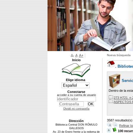
A-
A
A+
Nueva búsqueda
Inicio
.
Bibliote
Elige idioma
Servic
Dentro de la esta
Conectarse
acceder a su cuenta de usuario
273 H721. n 
ASPECTOS P
Olvidé mi contraseña
3587 resultado(s)
Dirección
Biblioteca Central DON RÓMULO
Refinar 
GALLEGOS
100 recur
Av. 23 de Enero frente a la redoma de