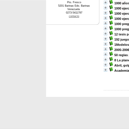
Pto. Fresco
1000 años
5201 Barinas Edo. Barinas
1000 ejer
Venezuela
0273-5411797
1000 ejer
contacto
1000 ejer
1000 preg
1000 preg
12 tesis 
192 jueg
1Modelos 
2005-2006 
50 reglas
8 La plan
Abril, go
Academia