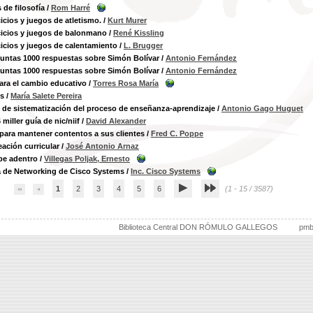
 de filosofía
/
Rom Harré
cicios y juegos de atletismo.
/
Kurt Murer
cicios y juegos de balonmano
/
René Kissling
cicios y juegos de calentamiento
/
L. Brugger
untas 1000 respuestas sobre Simón Bolívar
/
Antonio Fernández
untas 1000 respuestas sobre Simón Bolívar
/
Antonio Fernández
para el cambio educativo
/
Torres Rosa María
os
/
María Salete Pereira
de sistematización del proceso de enseñanza-aprendizaje
/
Antonio Gago Huguet
miller guía de nic/niif
/
David Alexander
 para mantener contentos a sus clientes
/
Fred C. Poppe
eación curricular
/
José Antonio Arnaz
lpe adentro
/
Villegas Poljak, Ernesto
 de Networking de Cisco Systems
/
Inc. Cisco Systems
1
2
3
4
5
6
(1 - 15 / 3587)
Biblioteca Central DON RÓMULO GALLEGOS
pm