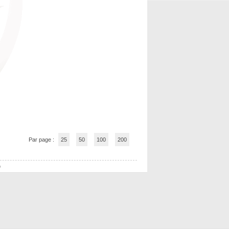
Par page :
25
50
100
200
b