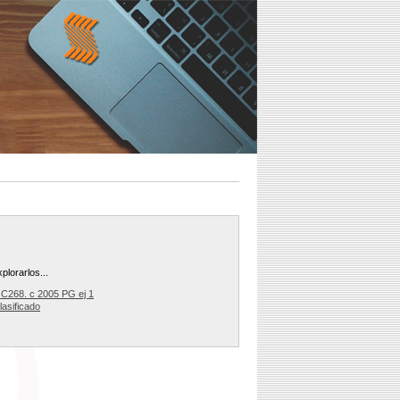
plorarlos...
 C268. c 2005 PG ej 1
lasificado