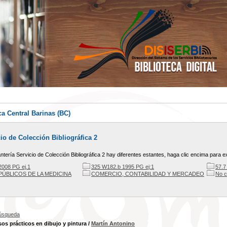
ca Central Barinas (BC)
io de Colección Bibliográfica 2
ntería Servicio de Colección Bibliográfica 2 hay diferentes estantes, haga clic encima para ex
2008 PG ej.1
325 W182.b 1995 PG ej:1
57.7
ÚBLICOS DE LA MEDICINA
COMERCIO, CONTABILIDAD Y MERCADEO
No c
búsqueda
sos prácticos en dibujo y pintura
/
Martín Antonino