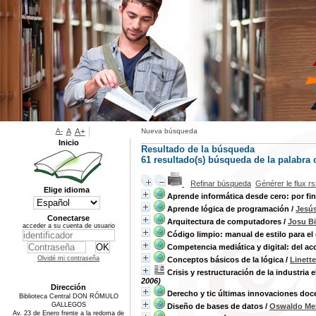
A-
A
A+
Nueva búsqueda
Inicio
Resultado de la búsqueda
61 resultado(s) búsqueda de la palabra
Refinar búsqueda
Générer le flux r
Elige idioma
Aprende informática desde cero: por fi
Aprende lógica de programación
/
Jesú
Conectarse
Arquitectura de computadores
/
Josu Bi
acceder a su cuenta de usuario
Código limpio: manual de estilo para el 
Competencia mediática y digital: del a
Olvidé mi contraseña
Conceptos básicos de la lógica
/
Linett
Crisis y restructuración de la industria
2006)
Dirección
Derecho y tic últimas innovaciones doc
Biblioteca Central DON RÓMULO
GALLEGOS
Diseño de bases de datos
/
Oswaldo Me
Av. 23 de Enero frente a la redoma de