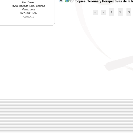
Enfoques, Teorías y Perspectivas de la
Pto. Fresco
5201 Barinas Edo. Barinas
Venezuela
1
2
3
0273-5411797
contacto