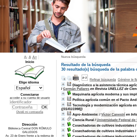
A-
A
A+
Nueva búsqueda
Inicio
Resultado de la búsqueda
30 resultado(s) búsqueda de la palabra
Refinar búsqueda
Générer le f
Elige idioma
Diagnóstico a la asistencia técnica agr
/
Germán Pallares
en Revista UNELLEZ de Ciencia
Maquinaria agrícola moderna y sus imp
Conectarse
acceder a su cuenta de usuario
Política agrícola común en el Pacto And
Tecnología y modernización agrícola en
([01/01/1998])
Olvidé mi contraseña
Agro-Ambiente:
/
Víctor Canestrí
en Inf
Ciencia Rural
/
Universidade Federal de 
Dirección
Cosechadoras de cultivos industriales
/
Biblioteca Central DON RÓMULO
Cosechadoras de cultivos industriales
/
GALLEGOS
Av. 23 de Enero frente a la redoma de
Cosechadoras de cultivos industriales
/