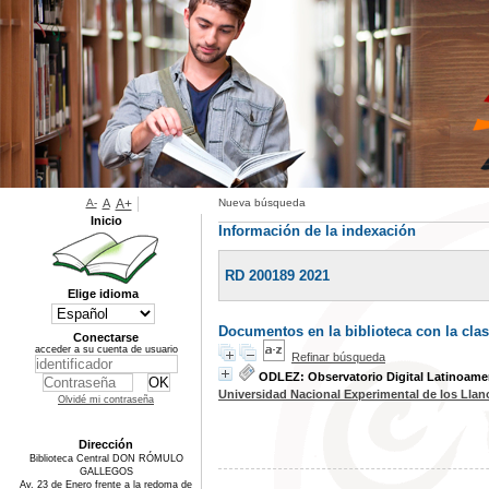
A-
A
A+
Nueva búsqueda
Inicio
Información de la indexación
RD 200189 2021
Elige idioma
Documentos en la biblioteca con la cla
Conectarse
acceder a su cuenta de usuario
Refinar búsqueda
ODLEZ: Observatorio Digital Latinoame
Universidad Nacional Experimental de los Lla
Olvidé mi contraseña
Dirección
Biblioteca Central DON RÓMULO
GALLEGOS
Av. 23 de Enero frente a la redoma de