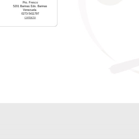
Pto. Fresco
5201 Barinas Edo. Barinas
Venezuela
0273-5411797
contacto