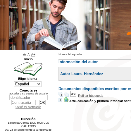
A-
A
A+
Nueva búsqueda
Inicio
Información del autor
Autor Laura. Hernández
Elige idioma
Documentos disponibles escritos por es
Conectarse
acceder a su cuenta de usuario
Refinar búsqueda
Arte, educación y primera infancia: sent
Olvidé mi contraseña
Dirección
Biblioteca Central DON RÓMULO
GALLEGOS
Av. 23 de Enero frente a la redoma de