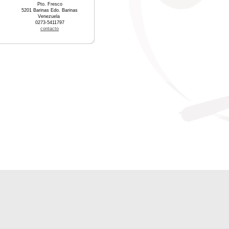
Pto. Fresco
5201 Barinas Edo. Barinas
Venezuela
0273-5411797
contacto