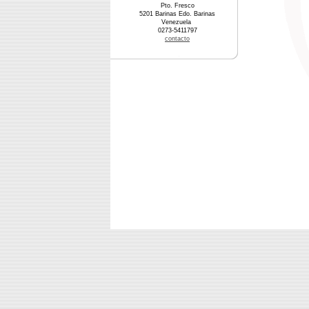
Pto. Fresco
5201 Barinas Edo. Barinas
Venezuela
0273-5411797
contacto