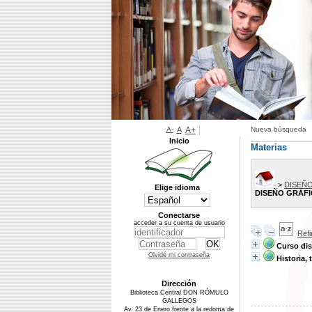
A-
A
A+
Nueva búsqueda
Inicio
Materias
>
DISEÑ
Elige idioma
DISEÑO GRÁF
Conectarse
acceder a su cuenta de usuario
Ref
Curso dis
Olvidé mi contraseña
Historia,
Dirección
Biblioteca Central DON RÓMULO
GALLEGOS
Av. 23 de Enero frente a la redoma de