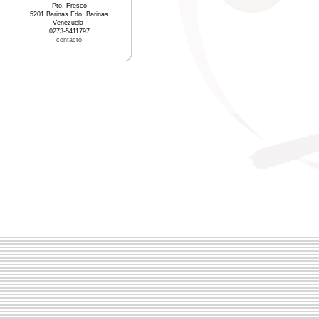
Pto. Fresco
5201 Barinas Edo. Barinas
Venezuela
0273-5411797
contacto