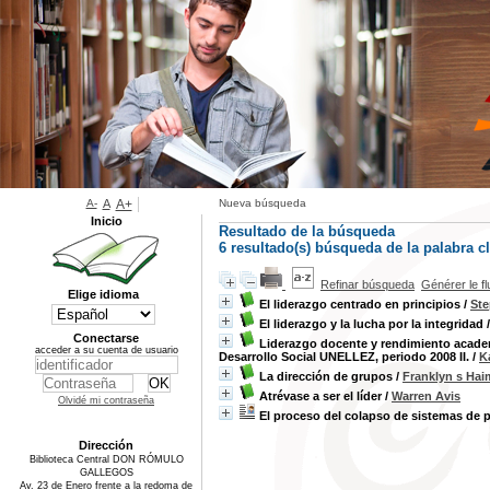
A-
A
A+
Nueva búsqueda
Inicio
Resultado de la búsqueda
6 resultado(s) búsqueda de la palabra 
Refinar búsqueda
Générer le f
Elige idioma
El liderazgo centrado en principios
/
Ste
El liderazgo y la lucha por la integridad
Conectarse
Liderazgo docente y rendimiento academ
acceder a su cuenta de usuario
Desarrollo Social UNELLEZ, periodo 2008 II.
/
K
La dirección de grupos
/
Franklyn s Ha
Atrévase a ser el líder
/
Warren Avis
Olvidé mi contraseña
El proceso del colapso de sistemas de 
Dirección
Biblioteca Central DON RÓMULO
GALLEGOS
Av. 23 de Enero frente a la redoma de