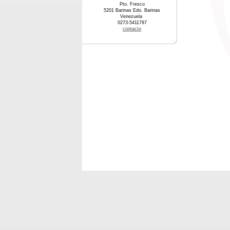
Pto. Fresco
5201 Barinas Edo. Barinas
Venezuela
0273-5411797
contacto