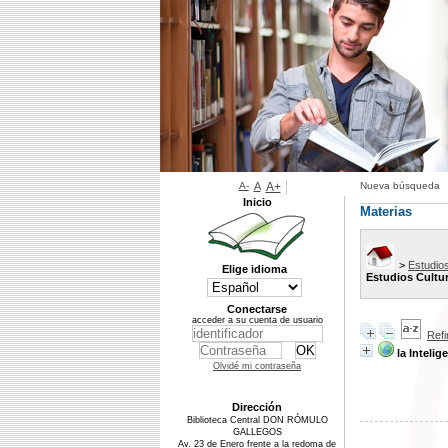
A-
A
A+
Nueva búsqueda
Inicio
Materias
>
Estudio
Elige idioma
Estudios Cultu
Conectarse
acceder a su cuenta de usuario
Ref
la Intelig
Olvidé mi contraseña
Dirección
Biblioteca Central DON RÓMULO
GALLEGOS
Av. 23 de Enero frente a la redoma de