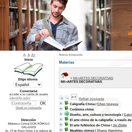
A-
A
A+
Nueva búsqueda
Inicio
Materias
>
NK=ARTES DECORATIVAS
Elige idioma
NK=ARTES DECORATIVAS
Conectarse
acceder a su cuenta de usuario
Refinar búsqueda
Caligrafía China
/
Chen tingyou
Olvidé mi contraseña
Cerámica china
Diseño, arte, cultura y tecnología
/
Gabri
Dirección
El arte chino de la caligrafía: a través d
Biblioteca Central DON RÓMULO
El arte folklorico de China
/
Jin Zhilin
GALLEGOS
Muebles chinos
/
Zhang Xiaoming
Av. 23 de Enero frente a la redoma de