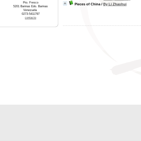
Pto. Fresco
Pieces of China
/
By Li Zhaohui
5201 Barinas Edo. Barinas
Venezuela
0273-5411797
contacto