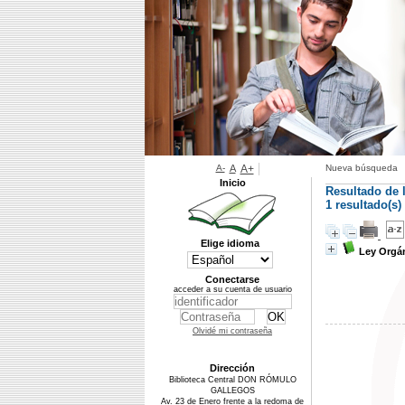
A-
A
A+
Nueva búsqueda
Inicio
Resultado de 
1 resultado(s
Elige idioma
Ley Orgán
Conectarse
acceder a su cuenta de usuario
Olvidé mi contraseña
Dirección
Biblioteca Central DON RÓMULO
GALLEGOS
Av. 23 de Enero frente a la redoma de