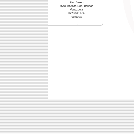
Pto. Fresco
5201 Barinas Edo. Barinas
Venezuela
0273-5411797
contacto