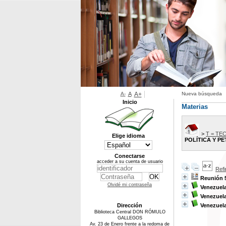
A-
A
A+
Nueva búsqueda
Inicio
Materias
>
T = TE
Elige idioma
POLÍTICA Y P
Conectarse
acceder a su cuenta de usuario
Ref
Reunión 
Olvidé mi contraseña
Venezuela
Venezuela
Dirección
Venezuela
Biblioteca Central DON RÓMULO
GALLEGOS
Av. 23 de Enero frente a la redoma de