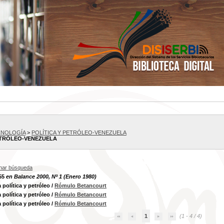
CNOLOGÍA
>
POLÍTICA Y PETRÓLEO-VENEZUELA
ETRÓLEO-VENEZUELA
inar búsqueda
55
en Balance 2000, Nº 1 (Enero 1980)
 política y petróleo
/
Rómulo Betancourt
 política y petróleo
/
Rómulo Betancourt
 política y petróleo
/
Rómulo Betancourt
1
(1 - 4 / 4)