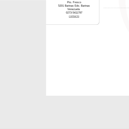
Pto. Fresco
5201 Barinas Edo. Barinas
Venezuela
0273-5411797
contacto