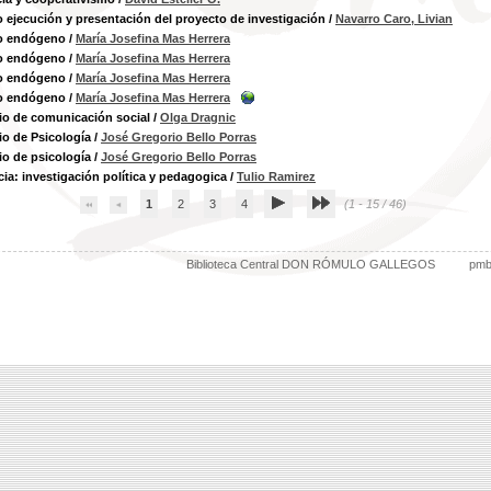
o ejecución y presentación del proyecto de investigación
/
Navarro Caro, Livian
lo endógeno
/
María Josefina Mas Herrera
lo endógeno
/
María Josefina Mas Herrera
lo endógeno
/
María Josefina Mas Herrera
lo endógeno
/
María Josefina Mas Herrera
io de comunicación social
/
Olga Dragnic
io de Psicología
/
José Gregorio Bello Porras
io de psicología
/
José Gregorio Bello Porras
ia: investigación política y pedagogica
/
Tulio Ramirez
1
2
3
4
(1 - 15 / 46)
Biblioteca Central DON RÓMULO GALLEGOS
pm