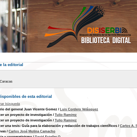
 la editorial
Caracas
sponibles de esta editorial
inar búsqueda
io del general Juan Vicente Gomez
/
Luis Cordero Velásquez
r un proyecto de investigación
/
Tulio Ramirez
r un proyecto de investigación
/
Tulio Ramirez
r una tesis: Guía para la elaboración y redacción de trabajos científicos
/
Carlos A. 
ivas
/
Carlos José Molina Camacho
ia y cooperativismo
/
David Esteller O.