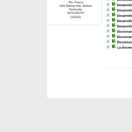
Pto. Fresco
Desarroll
5201 Barinas Edo. Barinas
Venezuela
Desarrol
0273-5411797
Desarrol
contacto
Desarrol
Desarrol
Diccionar
Diccionar
Diccionar
La docenc