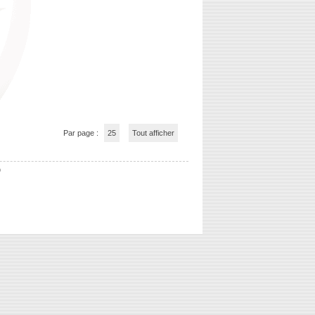
Par page :
25
Tout afficher
b