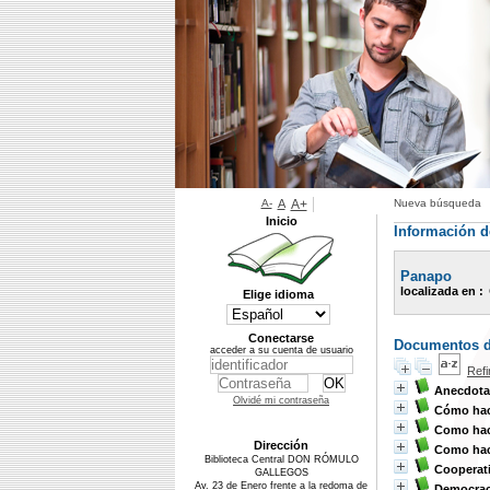
A-
A
A+
Nueva búsqueda
Inicio
Información de
Panapo
localizada en :
Elige idioma
Conectarse
Documentos di
acceder a su cuenta de usuario
Ref
Anecdotar
Olvidé mi contraseña
Cómo hace
Como hace
Dirección
Como hace
Biblioteca Central DON RÓMULO
Cooperat
GALLEGOS
Av. 23 de Enero frente a la redoma de
Democrac