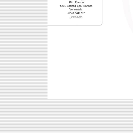
Pto. Fresco
5201 Barinas Edo. Barinas
Venezuela
0273-5411797
contacto