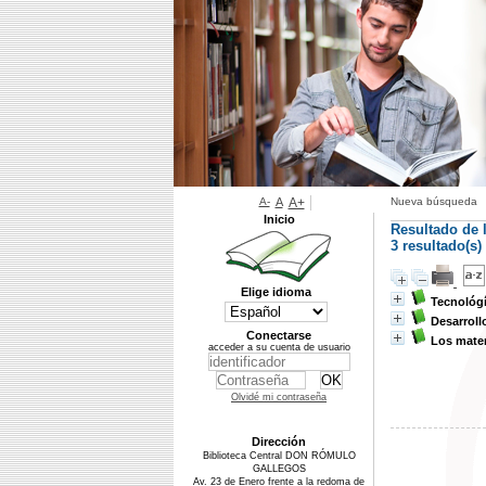
A-
A
A+
Nueva búsqueda
Inicio
Resultado de 
3 resultado(s
Elige idioma
Tecnológí
Desarroll
Conectarse
Los mater
acceder a su cuenta de usuario
Olvidé mi contraseña
Dirección
Biblioteca Central DON RÓMULO
GALLEGOS
Av. 23 de Enero frente a la redoma de