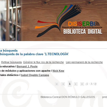
la búsqueda
) búsqueda de la palabra clave '1.TECNOLOGÍA'
Refinar búsqueda
Générer le flux rss de la recherche
Lien permanent de la recherche
a educativa
/
Bernard J. Poole
o de módulos y aplicaciones con apache
/
Nick Kew
iales didáctico
/
Isabel Ogalde Careaga
1
(1 - 3 / 3)
Biblioteca Central DON RÓMULO GALLEGOS
pm