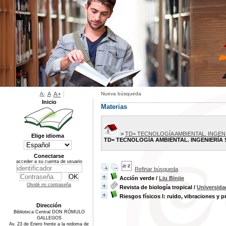
A-
A
A+
Nueva búsqueda
Inicio
Materias
>
TD= TECNOLOGÍA AMBIENTAL. INGENI
Elige idioma
TD= TECNOLOGÍA AMBIENTAL. INGENIERÍA 
Conectarse
acceder a su cuenta de usuario
Refinar búsqueda
Acción verde
/
Liu Binjie
Olvidé mi contraseña
Revista de biología tropical
/
Universida
Riesgos físicos I: ruido, vibraciones y 
Dirección
Biblioteca Central DON RÓMULO
GALLEGOS
Av. 23 de Enero frente a la redoma de