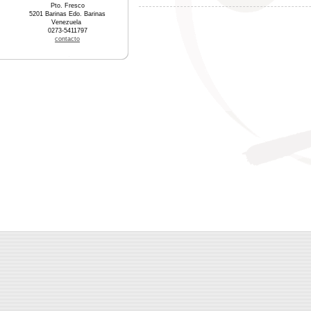
Pto. Fresco
5201 Barinas Edo. Barinas
Venezuela
0273-5411797
contacto