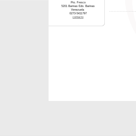
Pto. Fresco
5201 Barinas Edo. Barinas
Venezuela
0273-5411797
contacto