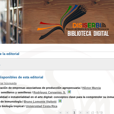
 la editorial
A
sponibles de esta editorial
inar búsqueda
ación de empresas asociativas de producción agropecuaria
/
Héctor Murcia
 semilleros y semilleras
/
Rodríguez Cervantes, S.
alidad e inmaterialidad en el arte digital: conceptos clave para la comprender su inm
 de Inmunología
/
Bruno Lomonte Vigliotti
e biología tropical
/
Universidad Costa Rica
1
(1 - 5 / 5)