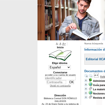
A-
A
A+
Nueva búsqueda
Inicio
Información de
Editorial IIC
Elige idioma
Documentos di
Conectarse
acceder a su cuenta de usuario
Ref
Administr
Guía para
Olvidé mi contraseña
La materi
Nociones
Dirección
Revista d
Biblioteca Central DON RÓMULO
GALLEGOS
Av. 23 de Enero frente a la redoma de