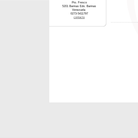
Pto. Fresco
5201 Barinas Edo. Barinas
Venezuela
0273-5411797
contacto