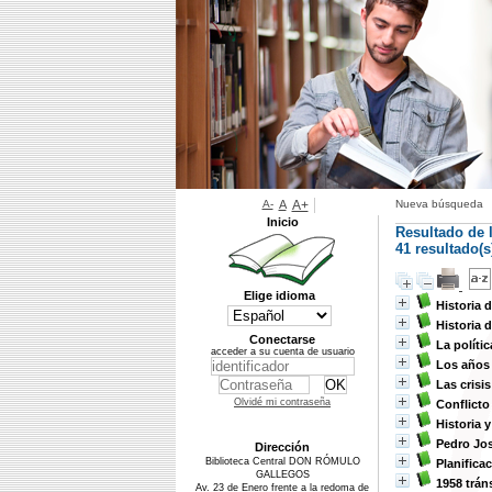
A-
A
A+
Nueva búsqueda
Inicio
Resultado de 
41 resultado(
Elige idioma
Historia 
Historia 
Conectarse
La políti
acceder a su cuenta de usuario
Los años 
Las crisi
Olvidé mi contraseña
Conflicto
Historia y
Pedro Jos
Dirección
Biblioteca Central DON RÓMULO
Planifica
GALLEGOS
1958 trán
Av. 23 de Enero frente a la redoma de