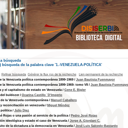
la búsqueda
s) búsqueda de la palabra clave '1.-VENEZUELA-POLÍTICA'
Refinar búsqueda
Générer le flux rss de la recherche
Lien permanent de la recherche
de la Venezuela política contemporánea 1899-1969
/
Juan Bautista Fuenmayor
de la Venezuela política contemporánea 1899-1969: tomo VII
/
Juan Bautista Fuenmayo
ca y el capitalismo de estado en Venezuela
/
Gene E. Bigler
del buldozer
/
Ocarina Castillo ¨D'Imperio
s de la Venezuela contemporánea
/
Manuel Caballero
 y reconciliación en venezuela
/
Miguel Méndez
 politica
/
Julio Diez
é Rojas o una pasión al servicio de la política
/
Pedro José Rojas
ción ideológica y estado el caso de Venezuela
/
Jorge A. Giordani C.
sito de la dictadura a la democracia en Venezuela
/
José Luis Salcedo-Bastardo