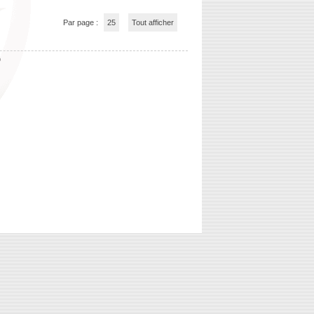
Par page :
25
Tout afficher
b