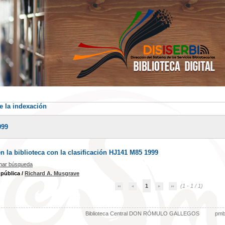
e la indexación
999
 la biblioteca con la clasificación HJ141 M85 1999
inar búsqueda
 pública
/
Richard A. Musgrave
1
(1 - 1 / 1)
Biblioteca Central DON RÓMULO GALLEGOS
pm