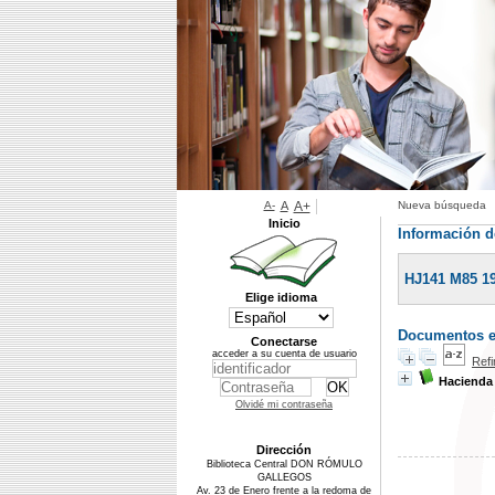
A-
A
A+
Nueva búsqueda
Inicio
Información d
HJ141 M85 1
Elige idioma
Documentos en
Conectarse
acceder a su cuenta de usuario
Ref
Hacienda
Olvidé mi contraseña
Dirección
Biblioteca Central DON RÓMULO
GALLEGOS
Av. 23 de Enero frente a la redoma de