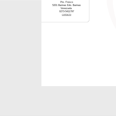
Pto. Fresco
5201 Barinas Edo. Barinas
Venezuela
0273-5411797
contacto