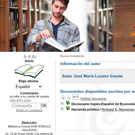
A-
A
A+
Nueva búsqueda
Inicio
Información del autor
Autor José María Lozano Irueste
Elige idioma
Documentos disponibles escritos por es
Conectarse
acceder a su cuenta de usuario
Refinar búsqueda
Diccionario Ingles-Español de Economí
Hacienda pública
/
Richard A. Musgrave
Olvidé mi contraseña
Dirección
Biblioteca Central DON RÓMULO
GALLEGOS
Av. 23 de Enero frente a la redoma de