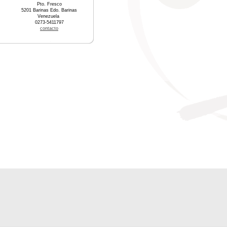
Pto. Fresco
5201 Barinas Edo. Barinas
Venezuela
0273-5411797
contacto