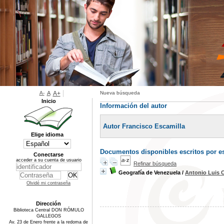
A-
A
A+
Nueva búsqueda
Inicio
Información del autor
Autor Francisco Escamilla
Elige idioma
Documentos disponibles escritos por es
Conectarse
acceder a su cuenta de usuario
Refinar búsqueda
Geografía de Venezuela
/
Antonio Luis 
Olvidé mi contraseña
Dirección
Biblioteca Central DON RÓMULO
GALLEGOS
Av. 23 de Enero frente a la redoma de