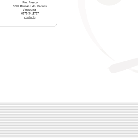
Pto. Fresco
5201 Barinas Edo. Barinas
Venezuela
0273-5411797
contacto