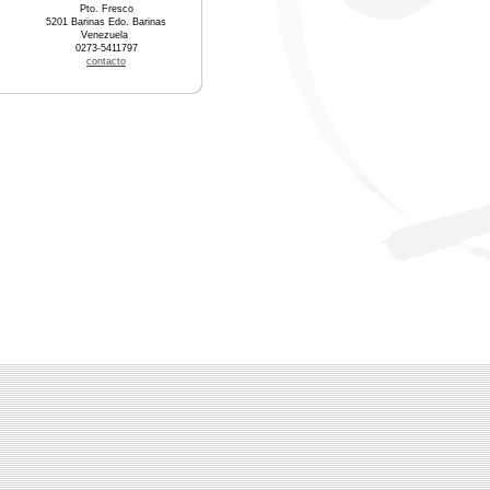
Pto. Fresco
5201 Barinas Edo. Barinas
Venezuela
0273-5411797
contacto