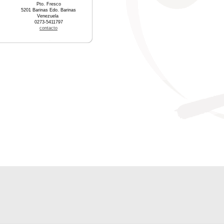
Pto. Fresco
5201 Barinas Edo. Barinas
Venezuela
0273-5411797
contacto