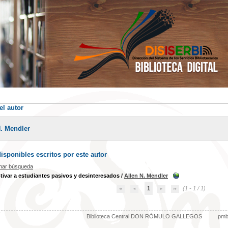
el autor
N. Mendler
sponibles escritos por este autor
inar búsqueda
var a estudiantes pasivos y desinteresados
/
Allen N. Mendler
1
(1 - 1 / 1)
Biblioteca Central DON RÓMULO GALLEGOS
pm