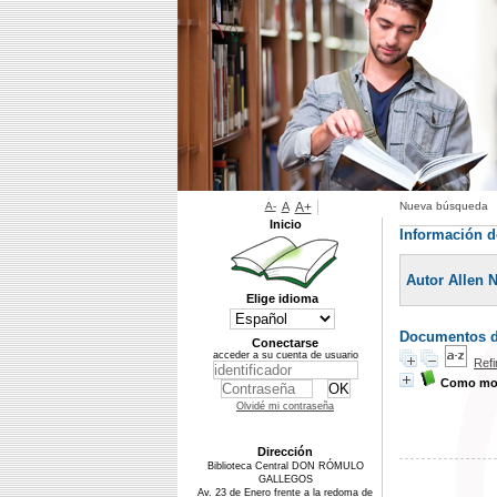
A-
A
A+
Nueva búsqueda
Inicio
Información d
Autor Allen 
Elige idioma
Documentos di
Conectarse
acceder a su cuenta de usuario
Ref
Como moti
Olvidé mi contraseña
Dirección
Biblioteca Central DON RÓMULO
GALLEGOS
Av. 23 de Enero frente a la redoma de