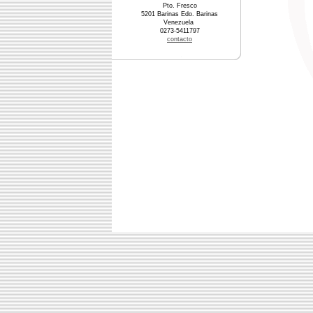
Pto. Fresco
5201 Barinas Edo. Barinas
Venezuela
0273-5411797
contacto