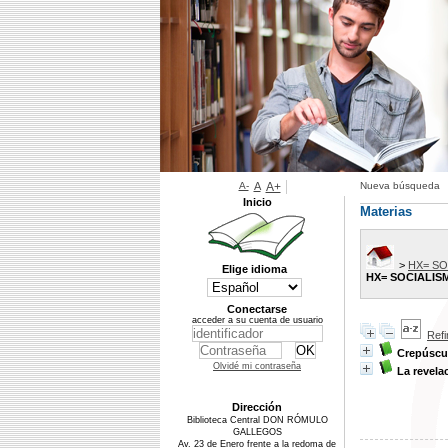
A-
A
A+
Nueva búsqueda
Inicio
Materias
>
HX= S
Elige idioma
HX= SOCIALI
Conectarse
acceder a su cuenta de usuario
Ref
Crepúscul
Olvidé mi contraseña
La revela
Dirección
Biblioteca Central DON RÓMULO
GALLEGOS
Av. 23 de Enero frente a la redoma de