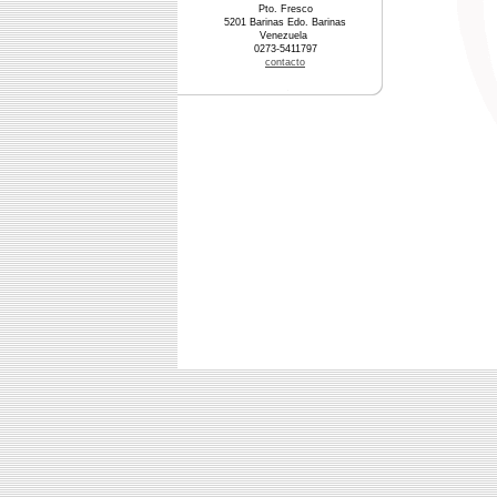
Pto. Fresco
5201 Barinas Edo. Barinas
Venezuela
0273-5411797
contacto