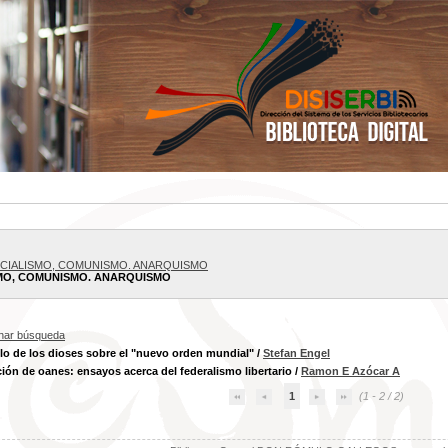
OCIALISMO, COMUNISMO. ANARQUISMO
SMO, COMUNISMO. ANARQUISMO
inar búsqueda
o de los dioses sobre el "nuevo orden mundial"
/
Stefan Engel
ción de oanes: ensayos acerca del federalismo libertario
/
Ramon E Azócar A
1
(1 - 2 / 2)