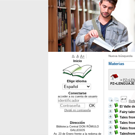
A-
A
A+
Nueva búsqueda
Inicio
Materias
>
PZ=LEN
Elige idioma
PZ=LENGUAJE 
Conectarse
acceder a su cuenta de usuario
Ref
El Valle 
Olvidé mi contraseña
Fairy tale
Tales fro
Dirección
Tales fr
Biblioteca Central DON RÓMULO
Tales fro
GALLEGOS
Talesfrom
Av. 23 de Enero frente a la redoma de