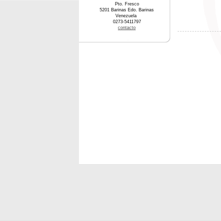
Pto. Fresco
5201 Barinas Edo. Barinas
Venezuela
0273-5411797
contacto