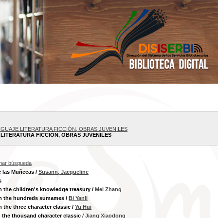
GUAJE LITERATURA FICCIÓN, OBRAS JUVENILES
LITERATURA FICCIÓN, OBRAS JUVENILES
inar búsqueda
de las Muñecas
/
Susann, Jacqueline
s
m the children's knowledge treasury
/
Mei Zhang
om the hundreds sumames
/
Bi Yanli
m the three character classic
/
Yu Hui
 the thousand character classic
/
Jiang Xiaodong