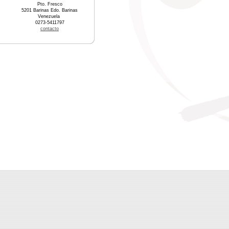
Pto. Fresco
5201 Barinas Edo. Barinas
Venezuela
0273-5411797
contacto