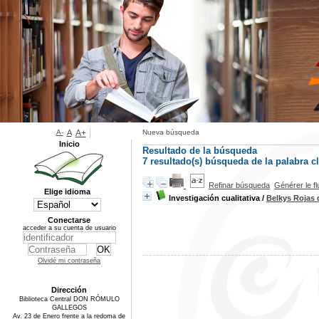
A-
A
A+
Nueva búsqueda
Inicio
Resultado de la búsqueda
7 resultado(s) búsqueda de la palabra
Refinar búsqueda
Générer le f
Elige idioma
Investigación cualitativa
/
Belkys Rojas 
Conectarse
acceder a su cuenta de usuario
Olvidé mi contraseña
Dirección
Biblioteca Central DON RÓMULO
GALLEGOS
Av. 23 de Enero frente a la redoma de