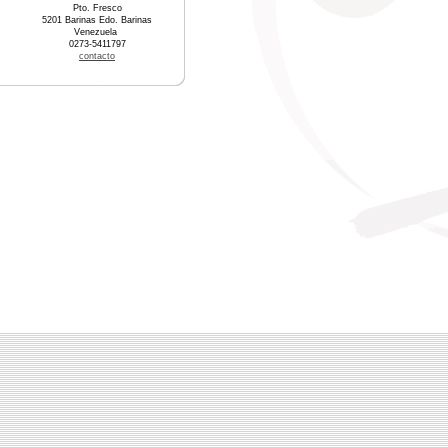
Pto. Fresco
5201 Barinas Edo. Barinas
Venezuela
0273-5411797
contacto