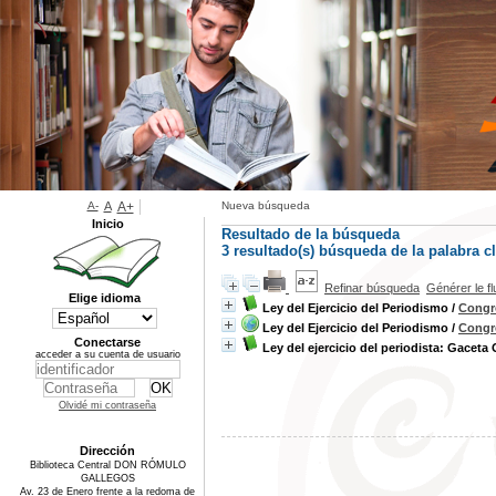
A-
A
A+
Nueva búsqueda
Inicio
Resultado de la búsqueda
3 resultado(s) búsqueda de la palabra 
Refinar búsqueda
Générer le f
Elige idioma
Ley del Ejercicio del Periodismo
/
Congre
Ley del Ejercicio del Periodismo
/
Congre
Conectarse
Ley del ejercicio del periodista: Gaceta 
acceder a su cuenta de usuario
Olvidé mi contraseña
Dirección
Biblioteca Central DON RÓMULO
GALLEGOS
Av. 23 de Enero frente a la redoma de