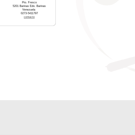
Pto. Fresco
5201 Barinas Edo. Barinas
Venezuela
0273-5411797
contacto