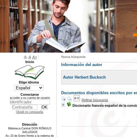
A-
A
A+
Nueva búsqueda
Inicio
Información del autor
Autor Herbert Bucksch
Elige idioma
Documentos disponibles escritos por es
Conectarse
acceder a su cuenta de usuario
Refinar búsqueda
Diccionario francés-español de la const
Olvidé mi contraseña
Dirección
Biblioteca Central DON RÓMULO
GALLEGOS
Av. 23 de Enero frente a la redoma de