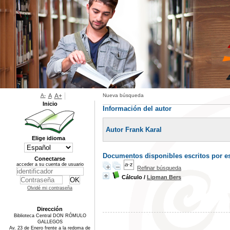
A-
A
A+
Nueva búsqueda
Inicio
Información del autor
Autor Frank Karal
Elige idioma
Documentos disponibles escritos por es
Conectarse
acceder a su cuenta de usuario
Refinar búsqueda
Cálculo
/
Lipman Bers
Olvidé mi contraseña
Dirección
Biblioteca Central DON RÓMULO
GALLEGOS
Av. 23 de Enero frente a la redoma de