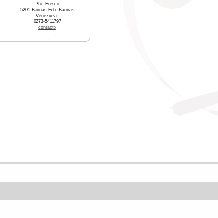
Pto. Fresco
5201 Barinas Edo. Barinas
Venezuela
0273-5411797
contacto