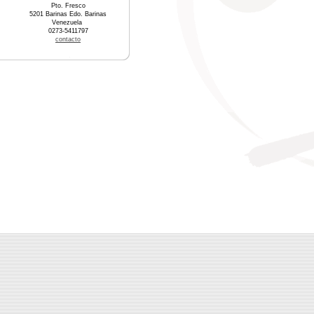
Pto. Fresco
5201 Barinas Edo. Barinas
Venezuela
0273-5411797
contacto