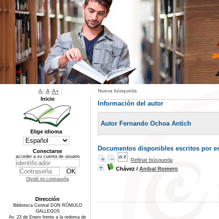
A-
A
A+
Nueva búsqueda
Inicio
Información del autor
Autor Fernando Ochoa Antich
Elige idioma
Documentos disponibles escritos por es
Conectarse
acceder a su cuenta de usuario
Refinar búsqueda
Chávez
/
Anibal Romero
Olvidé mi contraseña
Dirección
Biblioteca Central DON RÓMULO
GALLEGOS
Av. 23 de Enero frente a la redoma de