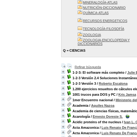
MINERALOGÍA-ATLAS
NUTRICIÓN-DICCIONARIO
QUÍMICA-ATLAS
RECURSOS ENERGETICOS
TECNOLOGÍA-FILOSOFÍA
ZOOLOGIA
ZOOLOGIA-ENCICLOPEDIA Y
DICCIONARIOS
Q = CIENCIAS
Refinar búsqueda
1-2-3: El software más completo
/
Julie
1-2-3 Versión 2.4 Soluciones Instantáne
1-2-3 Versión 3
/
Roberto Escalona
1.200 ejercicios resueltos de cálculos e
1001 trucos para DOS y PC
/
Kris Jamsa
1mer Encuentro nacional
/
Ministerio d
Academia
/
Aquiles Nazoa
Academia de ciencias físicas, matemátic
Acarología
/
Ernesto Doreste S.
Acidic proteins of the nucleus
/
Ivan L.
Acta Amazonica
/
Luis Renato De Franç
Acta Amazonica
/
Luis Renato De Franc