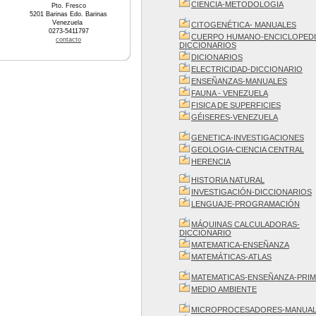
CIENCIA-METODOLOGIA
Pto. Fresco
5201 Barinas Edo. Barinas
Venezuela
CITOGENÉTICA- MANUALES
0273-5411797
CUERPO HUMANO-ENCICLOPEDI
contacto
DICCIONARIOS
DICIONARIOS
ELECTRICIDAD-DICCIONARIO
ENSEÑANZAS-MANUALES
FAUNA - VENEZUELA
FISICA DE SUPERFICIES
GÉISERES-VENEZUELA
GENETICA-INVESTIGACIONES
GEOLOGIA-CIENCIA CENTRAL
HERENCIA
HISTORIA NATURAL
INVESTIGACIÓN-DICCIONARIOS
LENGUAJE-PROGRAMACIÓN
MÁQUINAS CALCULADORAS-
DICCIONARIO
MATEMATICA-ENSEÑANZA
MATEMÁTICAS-ATLAS
MATEMATICAS-ENSEÑANZA-PRIM
MEDIO AMBIENTE
MICROPROCESADORES-MANUA