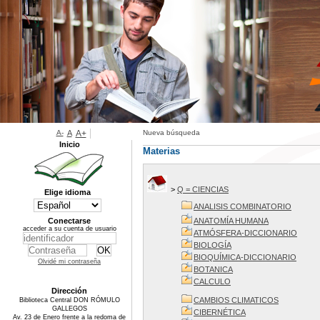
A-
A
A+
Nueva búsqueda
Inicio
Materias
>
Q = CIENCIAS
Elige idioma
ANALISIS COMBINATORIO
Conectarse
ANATOMÍA HUMANA
acceder a su cuenta de usuario
ATMÓSFERA-DICCIONARIO
BIOLOGÍA
BIOQUÍMICA-DICCIONARIO
Olvidé mi contraseña
BOTANICA
CALCULO
Dirección
CAMBIOS CLIMATICOS
Biblioteca Central DON RÓMULO
GALLEGOS
CIBERNÉTICA
Av. 23 de Enero frente a la redoma de