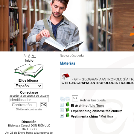
A-
A
A+
Nueva búsqueda
Inicio
Materias
>
GT= GEOGRAFÍA ANTROPOLOGÍA TR
Elige idioma
GT= GEOGRAFÍA ANTROPOLOGÍA TRADICI
Conectarse
acceder a su cuenta de usuario
Refinar búsqueda
El té chino
/
Liu Tong
Olvidé mi contraseña
Experiencing chinese tea culture
Vestimenta china
/
Mei Hua
Dirección
Biblioteca Central DON RÓMULO
GALLEGOS
Av. 23 de Enero frente a la redoma de