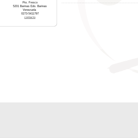
Pto. Fresco
5201 Barinas Edo. Barinas
Venezuela
0273-5411797
contacto